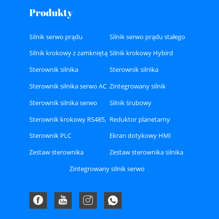
Produkty
Silnik serwo prądu
Silnik serwo prądu stałego
przemiennego
Silnik krokowy z zamkniętą
Silnik krokowy Hybird
pętlą
Sterownik silnika
Sterownik silnika
krokowego Hybird
krokowego w pętli
Sterownik silnika serwo AC
Zintegrowany silnik
zamkniętej
krokowy
Sterownik silnika serwo
Silnik śrubowy
prądu stałego
Sterownik krokowy RS485,
Reduktor planetarny
CAN lub Ethercat Bus
Sterownik PLC
Ekran dotykowy HMI
Zestaw sterownika
Zestaw sterownika silnika
serwosilnika Ethercat AC
serwo AC A8
Zintegrowany silnik serwo