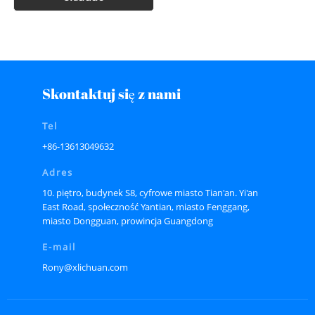
Skontaktuj się z nami
Tel
+86-13613049632
Adres
10. piętro, budynek S8, cyfrowe miasto Tian'an. Yi'an
East Road, społeczność Yantian, miasto Fenggang,
miasto Dongguan, prowincja Guangdong
E-mail
Rony@xlichuan.com