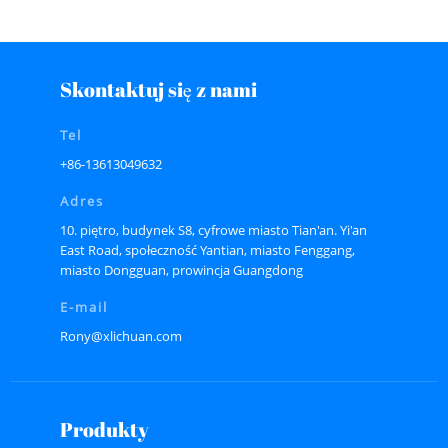
Skontaktuj się z nami
Tel
+86-13613049632
Adres
10. piętro, budynek S8, cyfrowe miasto Tian'an. Yi'an
East Road, społeczność Yantian, miasto Fenggang,
miasto Dongguan, prowincja Guangdong
E-mail
Rony@xlichuan.com
Produkty