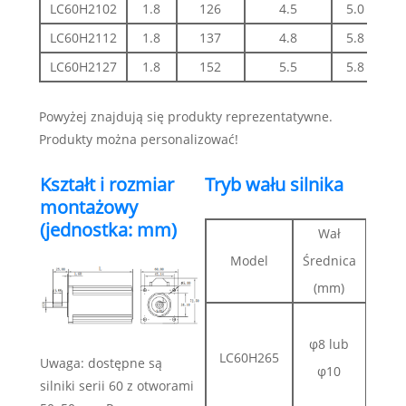
LC60H2102
1.8
126
4.5
5.0
LC60H2112
1.8
137
4.8
5.8
LC60H2127
1.8
152
5.5
5.8
Powyżej znajdują się produkty reprezentatywne.
Produkty można personalizować!
Kształt i rozmiar
Tryb wału silnika
montażowy
(jednostka: mm)
Wał
Model
Średnica
Prze
(mm)
Wyc
φ8 lub
ks
LC60H265
Uwaga: dostępne są
φ10
l
silniki serii 60 z otworami
D 