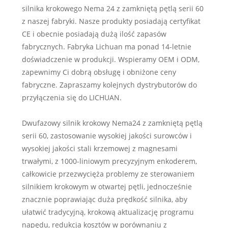
silnika krokowego Nema 24 z zamkniętą pętlą serii 60
z naszej fabryki. Nasze produkty posiadają certyfikat
CE i obecnie posiadają dużą ilość zapasów
fabrycznych. Fabryka Lichuan ma ponad 14-letnie
doświadczenie w produkcji. Wspieramy OEM i ODM,
zapewnimy Ci dobrą obsługę i obniżone ceny
fabryczne. Zapraszamy kolejnych dystrybutorów do
przyłączenia się do LICHUAN.
Dwufazowy silnik krokowy Nema24 z zamkniętą pętlą
serii 60, zastosowanie wysokiej jakości surowców i
wysokiej jakości stali krzemowej z magnesami
trwałymi, z 1000-liniowym precyzyjnym enkoderem,
całkowicie przezwycięża problemy ze sterowaniem
silnikiem krokowym w otwartej pętli, jednocześnie
znacznie poprawiając duża prędkość silnika, aby
ułatwić tradycyjną, krokową aktualizację programu
napędu, redukcja kosztów w porównaniu z