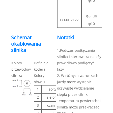
φ10
l
D 0
φ8 lub
LC60H2127
Wpu
φ10
Schemat
Notatki
okablowania
silnika
1.Podczas podłączania
silnika i sterownika należy
Kolory
Definicje
prawidłowo podłączyć
przewodów
kodera
fazy.
silnika
Kolory
2. W różnych warunkach
ołowiu
jazdy może wystąpić
oczywiste wydzielanie
1
żółty
EB+
ciepła przez silnik.
2
zielony
EB-
Temperatura powierzchni
3
czarny
EA+
silnika może przekraczać