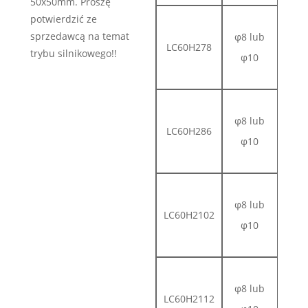
50x50mm. Proszę
Wyc
potwierdzić ze
sprzedawcą na temat
φ8 lub
ks
LC60H278
trybu silnikowego!!
φ10
l
D 
Wyc
φ8 lub
ks
LC60H286
φ10
l
D 
Wyc
φ8 lub
ks
LC60H2102
φ10
l
D 
Wyc
φ8 lub
ks
LC60H2112